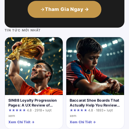
Tham Gia Ngay →
TIN TỨC MỚI NHẤT
SIN88 Loyalty Progression
Baccarat Shoe Boards That
Pages: A UX Review of
Actually Help You Review
Membership Tiers and
Previous Rounds – A User
★★★★★
4.8 · 2918+ lượt
★★★★★
4.8 · 1893+ lượt
Recurring Privileges
Journey Look at UK88
xem
xem
Xem Chi Tiết →
Xem Chi Tiết →