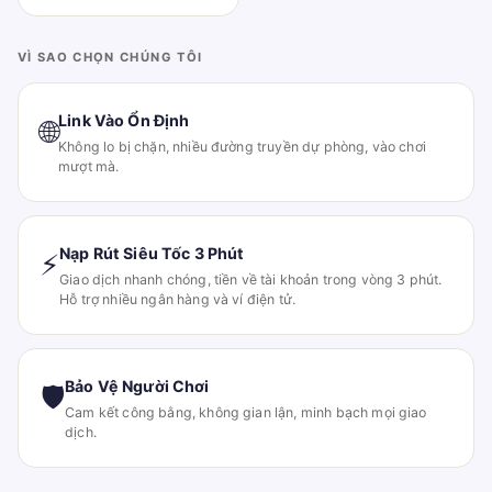
VÌ SAO CHỌN CHÚNG TÔI
Link Vào Ổn Định
🌐
Không lo bị chặn, nhiều đường truyền dự phòng, vào chơi
mượt mà.
Nạp Rút Siêu Tốc 3 Phút
⚡
Giao dịch nhanh chóng, tiền về tài khoản trong vòng 3 phút.
Hỗ trợ nhiều ngân hàng và ví điện tử.
Bảo Vệ Người Chơi
🛡
Cam kết công bằng, không gian lận, minh bạch mọi giao
dịch.