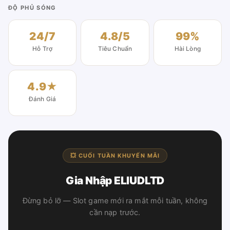
ĐỘ PHỦ SÓNG
24/7
4.8/5
99%
Hỗ Trợ
Tiêu Chuẩn
Hài Lòng
4.9★
Đánh Giá
💥 CUỐI TUẦN KHUYẾN MÃI
Gia Nhập ELIUDLTD
Đừng bỏ lỡ — Slot game mới ra mắt mỗi tuần, không
cần nạp trước.