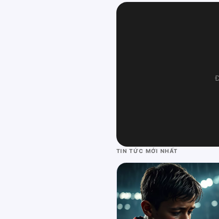
Đ
TIN TỨC MỚI NHẤT