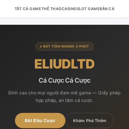
TẤT CẢ GAME
THỂ THAO
CASINO
SLOT GAME
BẮN CÁ
♠ RÚT TIỀN NHANH 3 PHÚT
ELIUDLTD
Cá Cược Cá Cược
Đỉnh cao cho mọi người đam mê game — Giấy phép
hợp pháp, an tâm cá cược.
Bắt Đầu Cược
Khám Phá Thêm