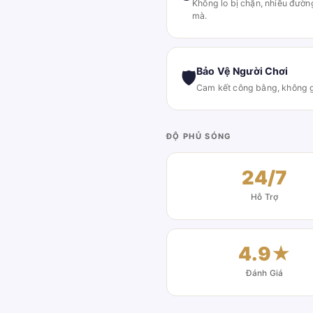
Không lo bị chặn, nhiều đườn
mà.
Bảo Vệ Người Chơi
🛡
Cam kết công bằng, không gi
ĐỘ PHỦ SÓNG
24/7
Hỗ Trợ
4.9★
Đánh Giá