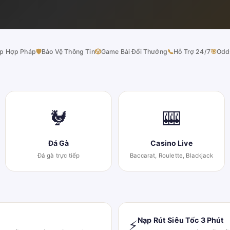
ép Hợp Pháp
🛡
Bảo Vệ Thông Tin
🎲
Game Bài Đổi Thưởng
📞
Hỗ Trợ 24/7
🎯
Odd
🐓
🎰
Đá Gà
Casino Live
Đá gà trực tiếp
Baccarat, Roulette, Blackjack
Nạp Rút Siêu Tốc 3 Phút
⚡