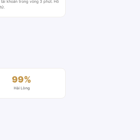
 tài khoản trong vòng 3 phút. Hỗ
tử.
99%
Hài Lòng