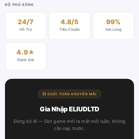
ĐỘ PHỦ SÓNG
24/7
4.8/5
99%
Hỗ Trợ
Tiêu Chuẩn
Hài Lòng
4.9★
Đánh Giá
💥 CUỐI TUẦN KHUYẾN MÃI
Gia Nhập ELIUDLTD
Đừng bỏ lỡ — Slot game mới ra mắt mỗi tuần, không
cần nạp trước.