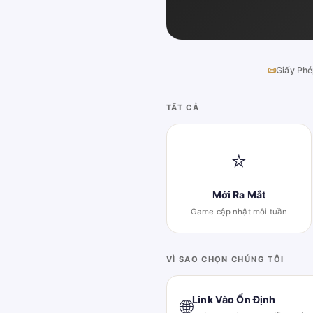
📜
Giấy Ph
TẤT CẢ
⭐
Mới Ra Mắt
Game cập nhật mỗi tuần
VÌ SAO CHỌN CHÚNG TÔI
Link Vào Ổn Định
🌐