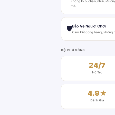
Không lo bị chặn, nhiều đườn
mà.
Bảo Vệ Người Chơi
🛡
Cam kết công bằng, không gi
ĐỘ PHỦ SÓNG
24/7
Hỗ Trợ
4.9★
Đánh Giá