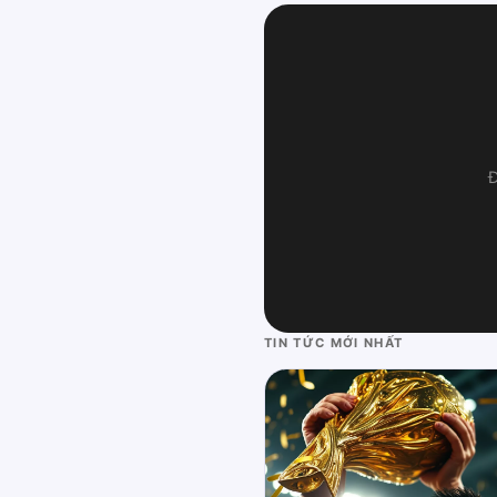
Đ
TIN TỨC MỚI NHẤT