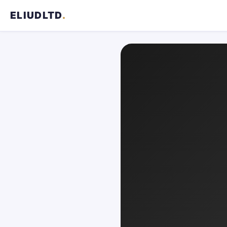
ELIUDLTD
.