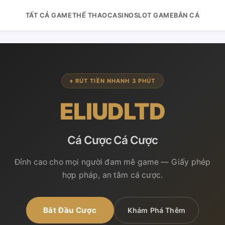
TẤT CẢ GAME
THỂ THAO
CASINO
SLOT GAME
BẮN CÁ
♠ RÚT TIỀN NHANH 3 PHÚT
ELIUDLTD
Cá Cược Cá Cược
Đỉnh cao cho mọi người đam mê game — Giấy phép
hợp pháp, an tâm cá cược.
Bắt Đầu Cược
Khám Phá Thêm