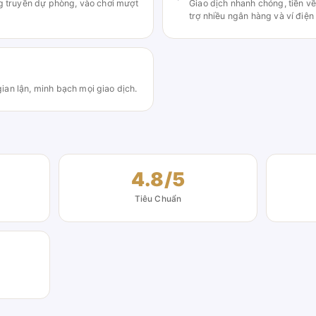
g truyền dự phòng, vào chơi mượt
Giao dịch nhanh chóng, tiền về
trợ nhiều ngân hàng và ví điện 
an lận, minh bạch mọi giao dịch.
4.8/5
Tiêu Chuẩn