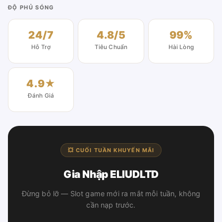
ĐỘ PHỦ SÓNG
24/7
4.8/5
99%
Hỗ Trợ
Tiêu Chuẩn
Hài Lòng
4.9★
Đánh Giá
💥 CUỐI TUẦN KHUYẾN MÃI
Gia Nhập ELIUDLTD
Đừng bỏ lỡ — Slot game mới ra mắt mỗi tuần, không
cần nạp trước.