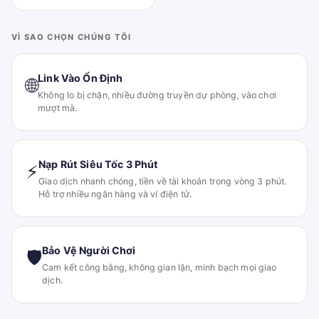
VÌ SAO CHỌN CHÚNG TÔI
Link Vào Ổn Định
🌐
Không lo bị chặn, nhiều đường truyền dự phòng, vào chơi
mượt mà.
Nạp Rút Siêu Tốc 3 Phút
⚡
Giao dịch nhanh chóng, tiền về tài khoản trong vòng 3 phút.
Hỗ trợ nhiều ngân hàng và ví điện tử.
Bảo Vệ Người Chơi
🛡
Cam kết công bằng, không gian lận, minh bạch mọi giao
dịch.