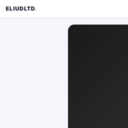
ELIUDLTD
.