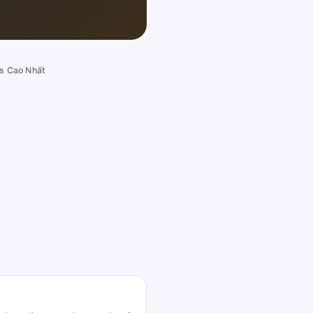
s Cao Nhất