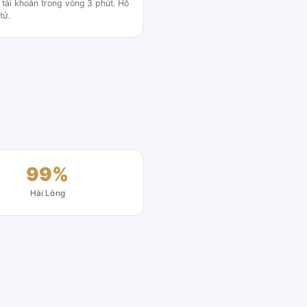
 tài khoản trong vòng 3 phút. Hỗ
tử.
99%
Hài Lòng