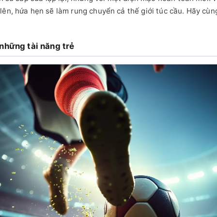
 lên, hứa hẹn sẽ làm rung chuyển cả thế giới túc cầu. Hãy cù
những tài năng trẻ