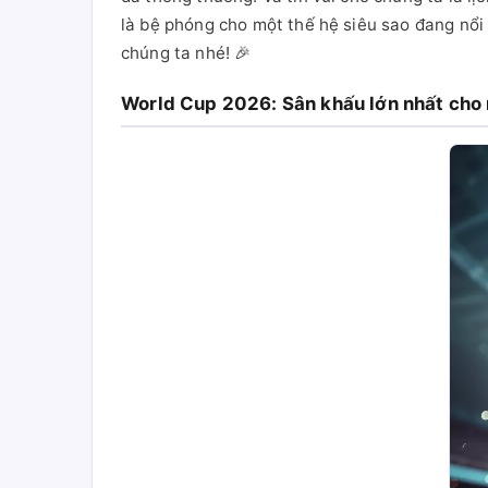
là bệ phóng cho một thế hệ siêu sao đang nổi
chúng ta nhé! 🎉
World Cup 2026: Sân khấu lớn nhất cho 