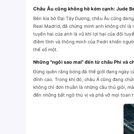
Châu Âu cũng không hề kém cạnh: Jude Be
Bên kia bờ Đại Tây Dương, châu Âu cũng đang 
Real Madrid, đã chứng minh anh không chỉ là m
tuyến hai của anh là vũ khí lợi hại của đội t
điềm tĩnh và thông minh của Pedri khiến người
thế số một.
Những "ngôi sao mai" đến từ châu Phi và c
Đừng quên rằng bóng đá thế giới đang ngày c
đỉnh cao. Trong khi đó, châu Á cũng đang chứ
không chỉ đơn thuần là những cầu thủ giỏi, m
đến những bất ngờ thú vị và phá vỡ mọi toan t