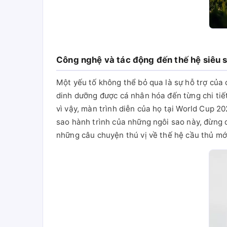
Công nghệ và tác động đến thế hệ siêu 
Một yếu tố không thể bỏ qua là sự hỗ trợ của c
dinh dưỡng được cá nhân hóa đến từng chi tiết
vì vậy, màn trình diễn của họ tại World Cup 
sao hành trình của những ngôi sao này, đừng 
những câu chuyện thú vị về thế hệ cầu thủ mới