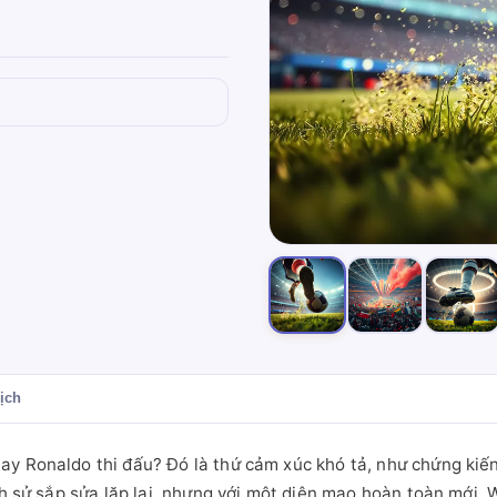
ịch
ay Ronaldo thi đấu? Đó là thứ cảm xúc khó tả, như chứng kiến
ch sử sắp sửa lặp lại, nhưng với một diện mạo hoàn toàn mới. 