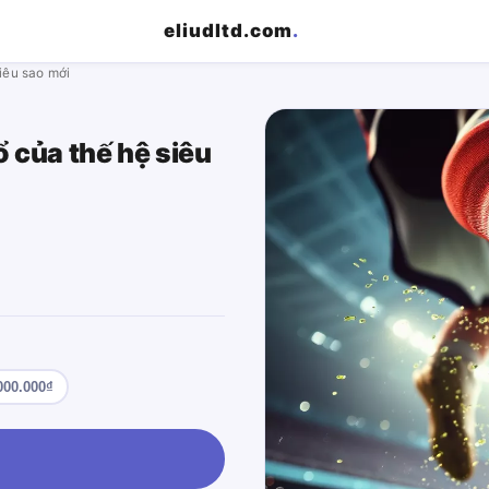
eliudltd.com
.
iêu sao mới
 của thế hệ siêu
000.000₫