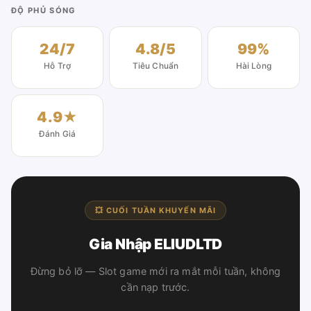
ĐỘ PHỦ SÓNG
24/7
4.8/5
99%
Hỗ Trợ
Tiêu Chuẩn
Hài Lòng
4.9★
Đánh Giá
💥 CUỐI TUẦN KHUYẾN MÃI
Gia Nhập ELIUDLTD
Đừng bỏ lỡ — Slot game mới ra mắt mỗi tuần, không
cần nạp trước.