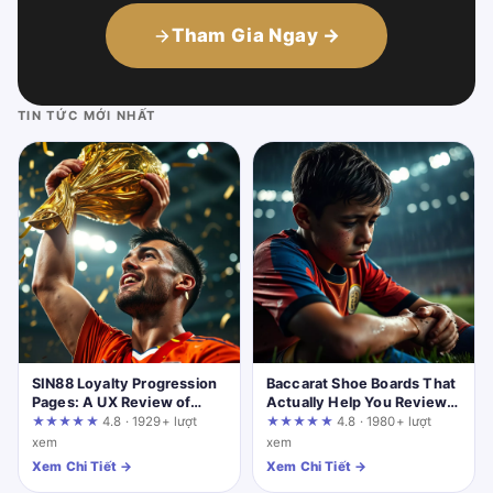
Tham Gia Ngay →
TIN TỨC MỚI NHẤT
SIN88 Loyalty Progression
Baccarat Shoe Boards That
Pages: A UX Review of
Actually Help You Review
Membership Tiers and
Previous Rounds – A User
★★★★★
4.8 · 1929+ lượt
★★★★★
4.8 · 1980+ lượt
Recurring Privileges
Journey Look at UK88
xem
xem
Xem Chi Tiết →
Xem Chi Tiết →